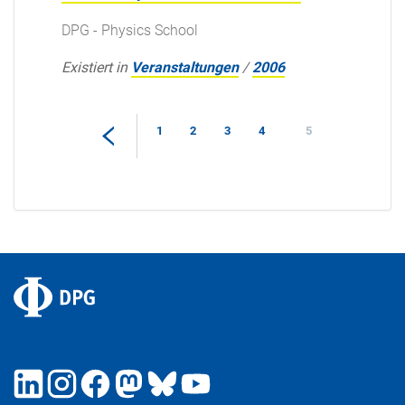
DPG - Physics School
Existiert in
Veranstaltungen
/
2006
1
2
3
4
5