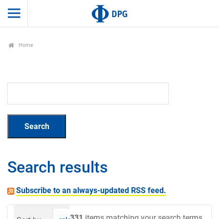
Home
Search results
Subscribe to an always-updated RSS feed.
331
items matching your search terms.