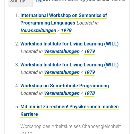
Sort by
relevance
date (newest first)
al
International Workshop on Semantics of
Programming Languages
Located in
Veranstaltungen
/
1979
Workshop Institute for Living Learning (WILL)
Located in
Veranstaltungen
/
1979
Workshop Institute for Living Learning (WILL)
Located in
Veranstaltungen
/
1979
Workshop on Semi-Infinite Programming
Located in
Veranstaltungen
/
1978
Mit mir ist zu rechnen! Physikerinnen machen
Karriere
Workshop des Arbeitskreises Chancengleichheit
(AKC)