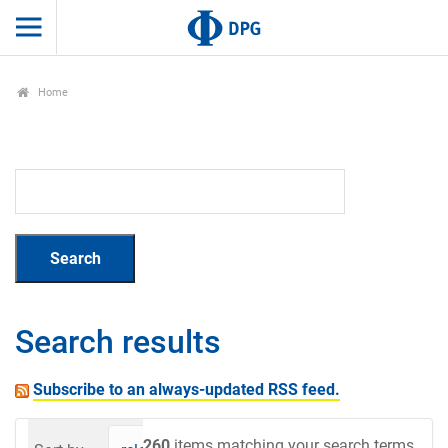
Home
Search results
Subscribe to an always-updated RSS feed.
260
items matching your search terms.