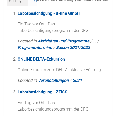
Sort by
relevance
date (newest first)
al
Laborbesichtigung - d-fine GmbH
Ein Tag vor Ort - Das
Laborbesichtigungsprogramm der DPG
Located in
Aktivitäten und Programme
/
…
/
Programmtermine
/
Saison 2021/2022
ONLINE DELTA-Exkursion
Online Exursion zum DELTA inklusive Führung
Located in
Veranstaltungen
/
2021
Laborbesichtigung - ZEISS
Ein Tag vor Ort - Das
Laborbesichtigungsprogramm der DPG