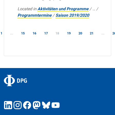
Located in
Aktivitäten und Programme
/
…
/
Programmtermine
/
Saison 2019/2020
1
...
15
16
17
18
19
20
21
...
2