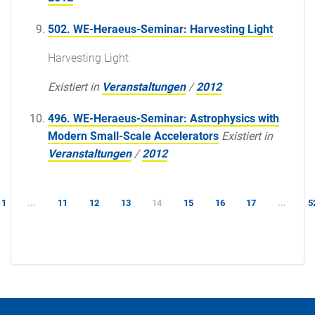
502. WE-Heraeus-Seminar: Harvesting Light
Harvesting Light
Existiert in
Veranstaltungen
/
2012
496. WE-Heraeus-Seminar: Astrophysics with
Modern Small-Scale Accelerators
Existiert in
Veranstaltungen
/
2012
1
...
11
12
13
14
15
16
17
...
5