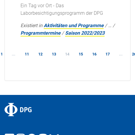
Ein Tag vor Ort - Das
Laborbesichtigungsprogramm der DPG
Existiert in
Aktivitäten und Programme
/
…
/
Programmtermine
/
Saison 2022/2023
1
...
11
12
13
14
15
16
17
...
2