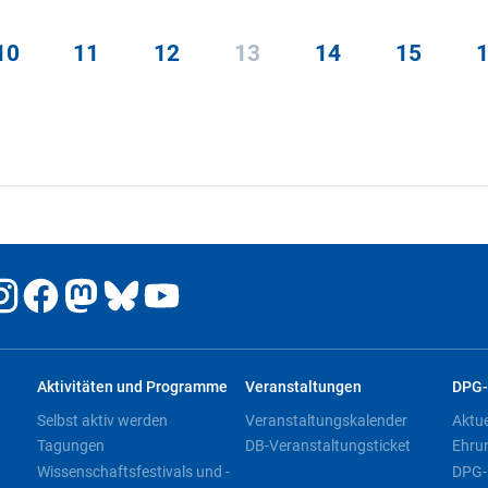
10
11
12
13
14
15
Aktivitäten und Programme
Veranstaltungen
DPG-
Selbst aktiv werden
Veranstaltungskalender
Aktu
Tagungen
DB-Veranstaltungsticket
Ehru
Wissenschaftsfestivals und -
DPG-