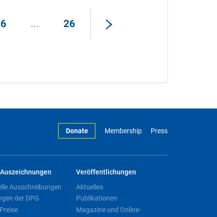
16
...
26
Donate
Membership
Press
Auszeichnungen
Veröffentlichungen
elle Ausschreibungen
Aktuelles
ngen der DPG
Publikationen
Preise
Magazine und Online-