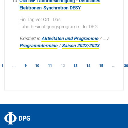
ONLINE Laborbesichtigung - Deutsches
Elektronen-Synchrotron DESY
Ein Tag vor Ort - Das
Laborbesichtigungsprogramm der DPG
Existiert in
Aktivitäten und Programme
/
…
/
Programmtermine
/
Saison 2022/2023
1
...
9
10
11
12
13
14
15
...
3