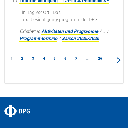
Laborbesichtigung - TOPTICA Photonics SE
Ein Tag vor Ort - Das
Laborbesichtigungsprogramm der DPG
Existiert in
Aktivitäten und Programme
/
…
/
Programmtermine
/
Saison 2025/2026
1
2
3
4
5
6
7
...
26