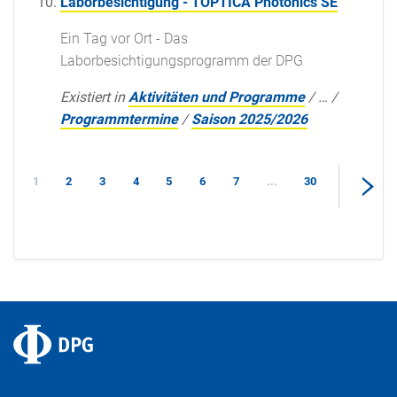
Laborbesichtigung - TOPTICA Photonics SE
Ein Tag vor Ort - Das
Laborbesichtigungsprogramm der DPG
Existiert in
Aktivitäten und Programme
/
…
/
Programmtermine
/
Saison 2025/2026
1
2
3
4
5
6
7
...
30