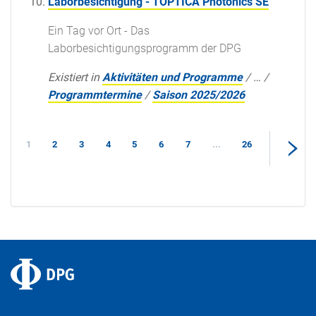
Laborbesichtigung - TOPTICA Photonics SE
Ein Tag vor Ort - Das
Laborbesichtigungsprogramm der DPG
Existiert in
Aktivitäten und Programme
/
…
/
Programmtermine
/
Saison 2025/2026
1
2
3
4
5
6
7
...
26