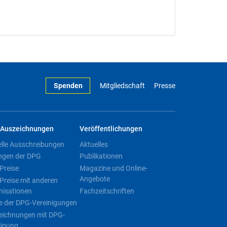
Spenden
Mitgliedschaft
Presse
Auszeichnungen
Veröffentlichungen
elle Ausschreibungen
Aktuelles
ngen der DPG
Publikationen
Preise
Magazine und Online-
Angebote
Preise mit anderen
nisationen
Fachzeitschriften
e der DPG-Vereinigungen
eichnungen mit DPG-
ligung