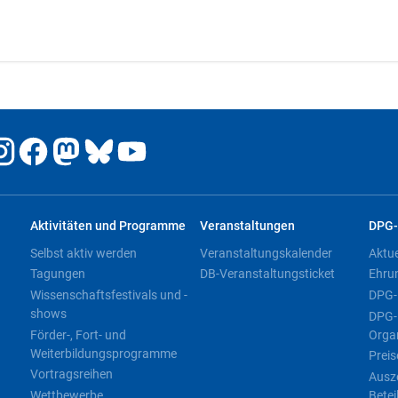
Aktivitäten und Programme
Veranstaltungen
DPG-
Selbst aktiv werden
Veranstaltungskalender
Aktu
Tagungen
DB-Veranstaltungsticket
Ehru
Wissenschaftsfestivals und -
DPG-
shows
DPG-
Förder-, Fort- und
Orga
Weiterbildungsprogramme
Preis
Vortragsreihen
Ausz
Wettbewerbe
Betei