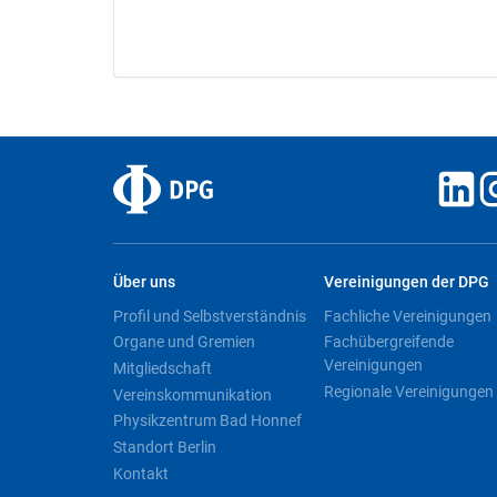
Über uns
Vereinigungen der DPG
Profil und Selbstverständnis
Fachliche Vereinigungen
Organe und Gremien
Fachübergreifende
Vereinigungen
Mitgliedschaft
Regionale Vereinigungen
Vereinskommunikation
Physikzentrum Bad Honnef
Standort Berlin
Kontakt