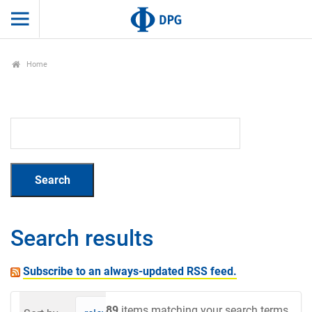
Home
Search results
Subscribe to an always-updated RSS feed.
89
items matching your search terms.