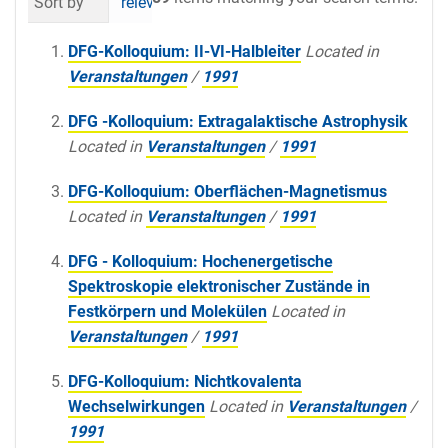
Sort by
relevance
date (newest first)
al
DFG-Kolloquium: II-VI-Halbleiter
Located in
Veranstaltungen
/
1991
DFG -Kolloquium: Extragalaktische Astrophysik
Located in
Veranstaltungen
/
1991
DFG-Kolloquium: Oberflächen-Magnetismus
Located in
Veranstaltungen
/
1991
DFG - Kolloquium: Hochenergetische
Spektroskopie elektronischer Zustände in
Festkörpern und Molekülen
Located in
Veranstaltungen
/
1991
DFG-Kolloquium: Nichtkovalenta
Wechselwirkungen
Located in
Veranstaltungen
/
1991