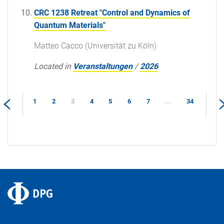
CRC 1238 Retreat "Control and Dynamics of
Quantum Materials"
Matteo Cacco (Universität zu Köln)
Located in
Veranstaltungen
/
2026
1
2
3
4
5
6
7
...
34