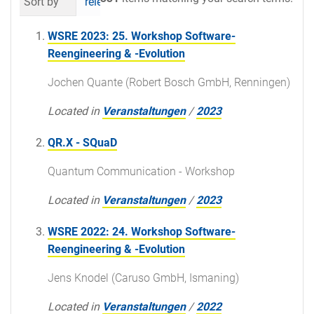
Sort by
relevance
date (newest first)
al
WSRE 2023: 25. Workshop Software-
Reengineering & -Evolution
Jochen Quante (Robert Bosch GmbH, Renningen)
Located in
Veranstaltungen
/
2023
QR.X - SQuaD
Quantum Communication - Workshop
Located in
Veranstaltungen
/
2023
WSRE 2022: 24. Workshop Software-
Reengineering & -Evolution
Jens Knodel (Caruso GmbH, Ismaning)
Located in
Veranstaltungen
/
2022