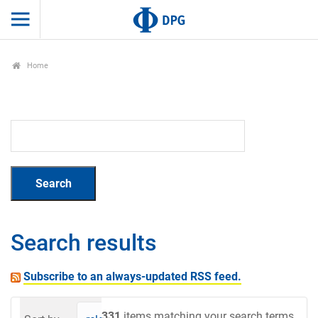
Home
Search results
Subscribe to an always-updated RSS feed.
331
items matching your search terms.