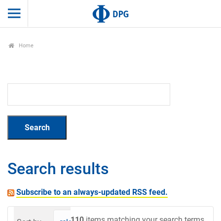
Home
Search results
Subscribe to an always-updated RSS feed.
110
items matching your search terms.