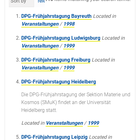
Sort by
relevance
date (newest first)
al
DPG-Frühjahrstagung Bayreuth
Located in
Veranstaltungen
/
1998
DPG-Frühjahrstagung Ludwigsburg
Located in
Veranstaltungen
/
1999
DPG-Frühjahrstagung Freiburg
Located in
Veranstaltungen
/
1999
DPG-Frühjahrstagung Heidelberg
Die DPG-Frühjahrstagung der Sektion Materie und
Kosmos (SMuK) findet an der Universität
Heidelberg statt.
Located in
Veranstaltungen
/
1999
DPG-Frühjahrstagung Leipzig
Located in