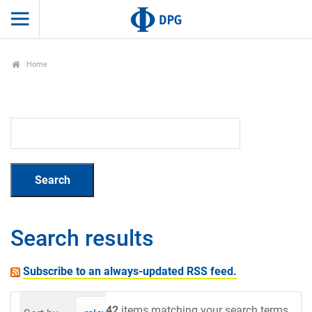
Home
Search results
Subscribe to an always-updated RSS feed.
42
items matching your search terms.