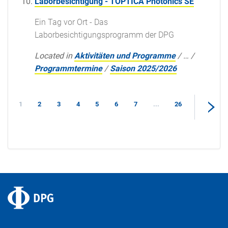
Laborbesichtigung - TOPTICA Photonics SE
Ein Tag vor Ort - Das
Laborbesichtigungsprogramm der DPG
Located in
Aktivitäten und Programme
/
…
/
Programmtermine
/
Saison 2025/2026
1
2
3
4
5
6
7
...
26