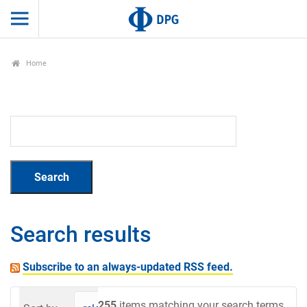
Home
Search results
Subscribe to an always-updated RSS feed.
255
items matching your search terms.