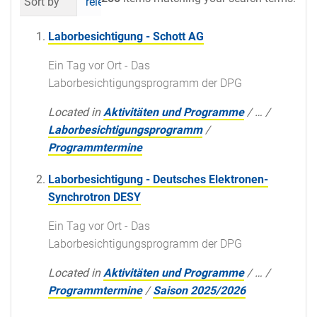
Sort by
relevance
date (newest first)
al
Laborbesichtigung - Schott AG
Ein Tag vor Ort - Das
Laborbesichtigungsprogramm der DPG
Located in
Aktivitäten und Programme
/
…
/
Laborbesichtigungsprogramm
/
Programmtermine
Laborbesichtigung - Deutsches Elektronen-
Synchrotron DESY
Ein Tag vor Ort - Das
Laborbesichtigungsprogramm der DPG
Located in
Aktivitäten und Programme
/
…
/
Programmtermine
/
Saison 2025/2026