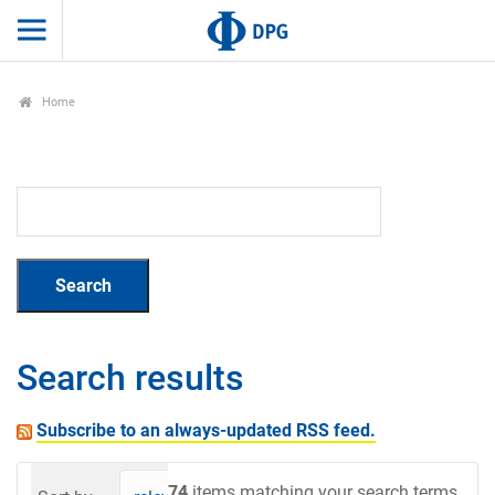
Home
Search results
Subscribe to an always-updated RSS feed.
74
items matching your search terms.