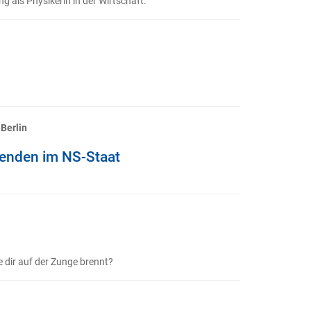
 als Physikerin in der Wirtschaft.
Berlin
zenden im NS-Staat
e dir auf der Zunge brennt?