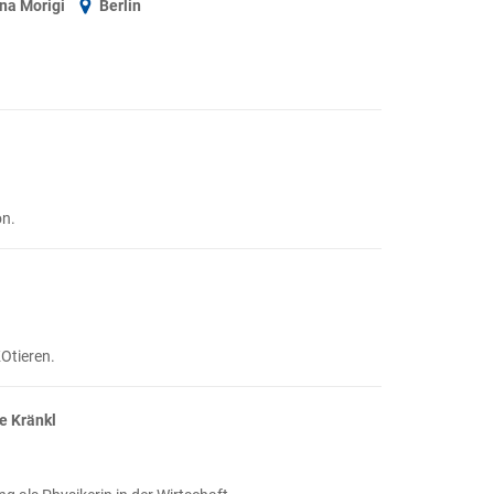
nna Morigi
Berlin
on.
Otieren.
e Kränkl