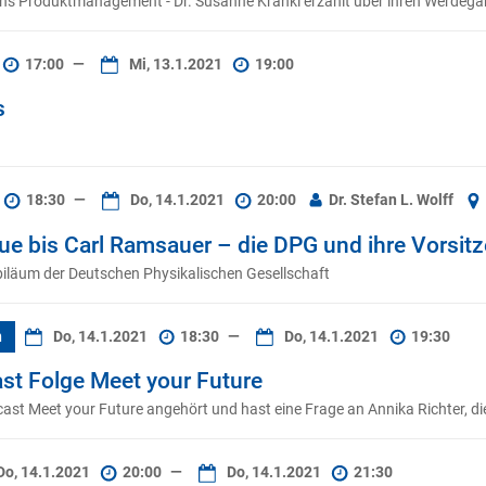
ins Produktmanagement - Dr. Susanne Kränkl erzählt über ihren Werdegang
17:00
—
Mi, 13.1.2021
19:00
s
18:30
—
Do, 14.1.2021
20:00
Dr. Stefan L. Wolff
e bis Carl Ramsauer – die DPG und ihre Vorsit
läum der Deutschen Physikalischen Gesellschaft
n
Do, 14.1.2021
18:30
—
Do, 14.1.2021
19:30
ast Folge Meet your Future
cast Meet your Future angehört und hast eine Frage an Annika Richter, di
o, 14.1.2021
20:00
—
Do, 14.1.2021
21:30