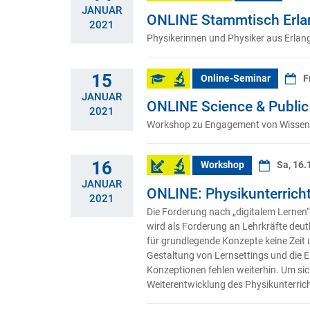
JANUAR
ONLINE Stammtisch Erla
2021
Physikerinnen und Physiker aus Erla
15
Online-Seminar
F
JANUAR
ONLINE Science & Public 
2021
Workshop zu Engagement von Wissensch
16
Workshop
Sa, 16.
JANUAR
ONLINE: Physikunterricht
2021
Die Forderung nach „digitalem Lernen“
wird als Forderung an Lehrkräfte deu
für grundlegende Konzepte keine Zeit 
Gestaltung von Lernsettings und die E
Konzeptionen fehlen weiterhin. Um sic
Weiterentwicklung des Physikunterrichts