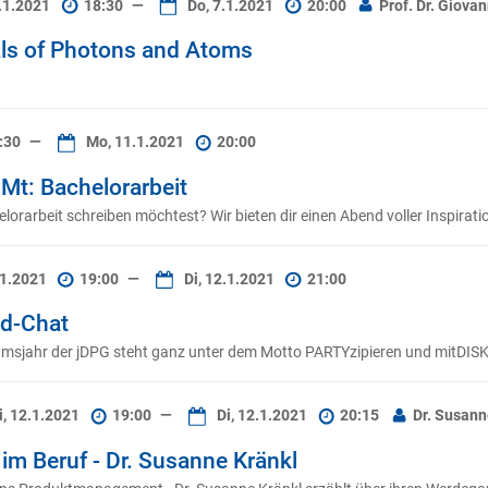
.1.2021
18:30
—
Do, 7.1.2021
20:00
Prof. Dr. Giova
ls of Photons and Atoms
:30
—
Mo, 11.1.2021
20:00
t: Bachelorarbeit
orarbeit schreiben möchtest? Wir bieten dir einen Abend voller Inspirati
.1.2021
19:00
—
Di, 12.1.2021
21:00
d-Chat
umsjahr der jDPG steht ganz unter dem Motto PARTYzipieren und mitDISK
i, 12.1.2021
19:00
—
Di, 12.1.2021
20:15
Dr. Susann
im Beruf - Dr. Susanne Kränkl