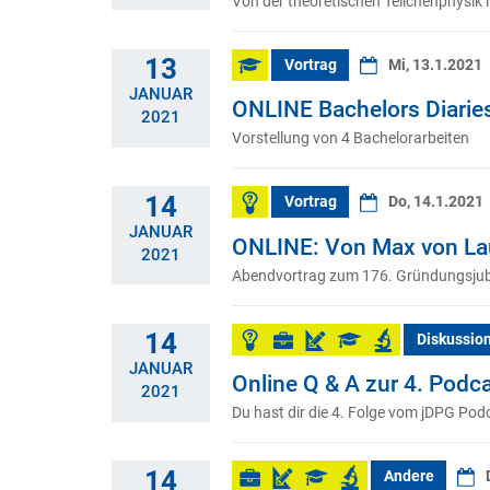
Von der theoretischen Teilchenphysik 
13
Vortrag
Mi, 13.1.2021
JANUAR
ONLINE Bachelors Diarie
2021
Vorstellung von 4 Bachelorarbeiten
14
Vortrag
Do, 14.1.2021
JANUAR
ONLINE: Von Max von Lau
2021
Abendvortrag zum 176. Gründungsjubi
14
Diskussio
JANUAR
Online Q & A zur 4. Podc
2021
Du hast dir die 4. Folge vom jDPG Pod
14
Andere
D