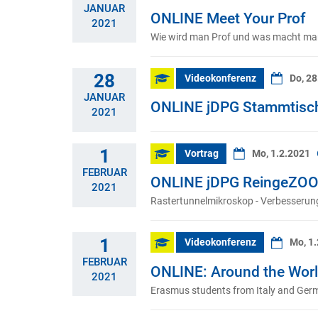
JANUAR
ONLINE Meet Your Prof
2021
Wie wird man Prof und was macht man 
28
Videokonferenz
Do, 28
JANUAR
ONLINE jDPG Stammtisc
2021
1
Vortrag
Mo, 1.2.2021
FEBRUAR
ONLINE jDPG ReingeZOOM
2021
Rastertunnelmikroskop - Verbesserun
1
Videokonferenz
Mo, 1
FEBRUAR
ONLINE: Around the Wor
2021
Erasmus students from Italy and Germ