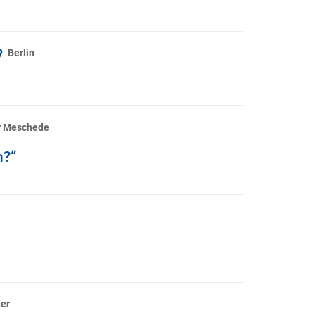
Berlin
er Meschede
n?“
her