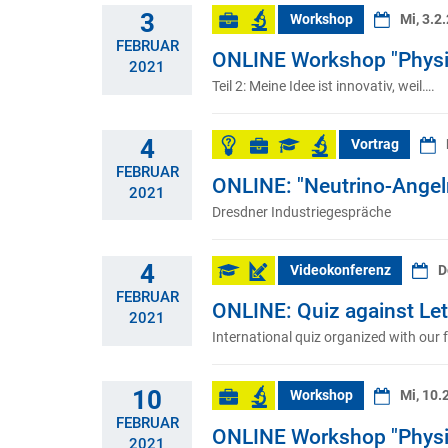
3
Workshop
Mi, 3.2
FEBRUAR
ONLINE Workshop "Physiker
2021
Teil 2: Meine Idee ist innovativ, weil….
4
Vortrag
FEBRUAR
ONLINE: "Neutrino-Angeln
2021
Dresdner Industriegespräche
4
Videokonferenz
D
FEBRUAR
ONLINE: Quiz against Leth
2021
International quiz organized with our f
10
Workshop
Mi, 10.
FEBRUAR
ONLINE Workshop "Physiker
2021