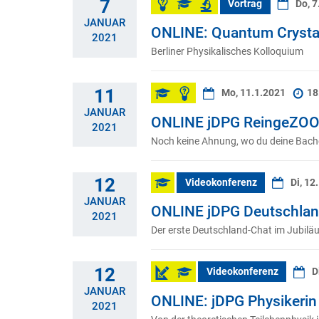
7
Vortrag
Do, 7
JANUAR
ONLINE: Quantum Crysta
2021
Berliner Physikalisches Kolloquium
11
Mo, 11.1.2021
18
JANUAR
ONLINE jDPG ReingeZOOM
2021
Noch keine Ahnung, wo du deine Bachel
12
Videokonferenz
Di, 12
JANUAR
ONLINE jDPG Deutschlan
2021
Der erste Deutschland-Chat im Jubilä
12
Videokonferenz
D
JANUAR
ONLINE: jDPG Physikerin 
2021