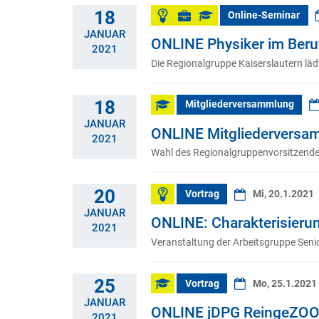
18
Online-Seminar
JANUAR
ONLINE Physiker im Beru
2021
Die Regionalgruppe Kaiserslautern läd
18
Mitgliederversammlung
JANUAR
ONLINE Mitgliederversam
2021
Wahl des Regionalgruppenvorsitzenden
20
Vortrag
Mi, 20.1.2021
JANUAR
ONLINE: Charakterisieru
2021
Veranstaltung der Arbeitsgruppe Seni
25
Vortrag
Mo, 25.1.2021
JANUAR
ONLINE jDPG ReingeZOOM
2021