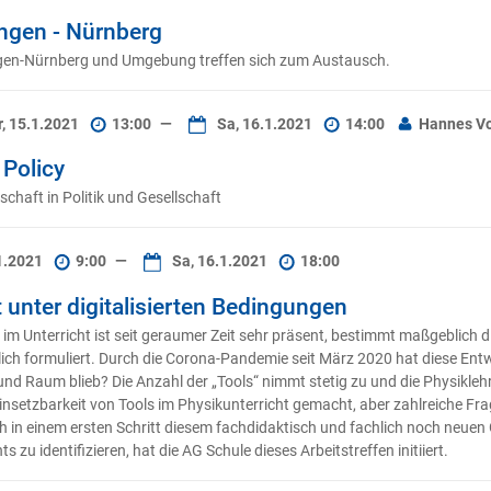
ngen - Nürnberg
ngen-Nürnberg und Umgebung treffen sich zum Austausch.
r, 15.1.2021
13:00
—
Sa, 16.1.2021
14:00
Hannes Vo
Policy
aft in Politik und Gesellschaft
1.2021
9:00
—
Sa, 16.1.2021
18:00
 unter digitalisierten Bedingungen
 im Unterricht ist seit geraumer Zeit sehr präsent, bestimmt maßgeblich 
tlich formuliert. Durch die Corona-Pandemie seit März 2020 hat diese E
und Raum blieb? Die Anzahl der „Tools“ nimmt stetig zu und die Physikleh
insetzbarkeit von Tools im Physikunterricht gemacht, aber zahlreiche Fr
h in einem ersten Schritt diesem fachdidaktisch und fachlich noch neuen
 zu identifizieren, hat die AG Schule dieses Arbeitstreffen initiiert.