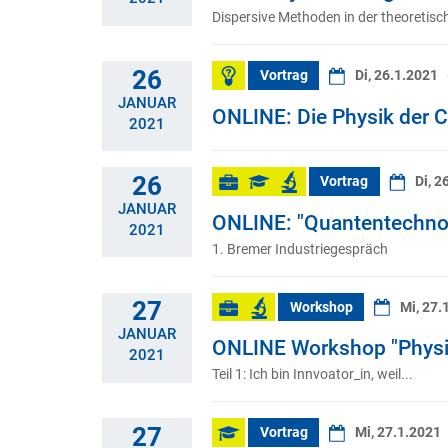
Dispersive Methoden in der theoret
26
Vortrag
Di, 26.1.2021
JANUAR
ONLINE: Die Physik der
2021
26
Vortrag
Di, 2
JANUAR
ONLINE: "Quantentechnolo
2021
1. Bremer Industriegespräch
27
Workshop
Mi, 27.
JANUAR
ONLINE Workshop "Physiker
2021
Teil 1: Ich bin Innvoator_in, weil...
27
Vortrag
Mi, 27.1.2021