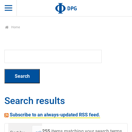
Home
Search results
Subscribe to an always-updated RSS feed.
255
items matching your search terms.