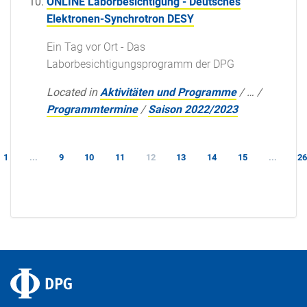
ONLINE Laborbesichtigung - Deutsches
Elektronen-Synchrotron DESY
Ein Tag vor Ort - Das
Laborbesichtigungsprogramm der DPG
Located in
Aktivitäten und Programme
/
…
/
Programmtermine
/
Saison 2022/2023
1
...
9
10
11
12
13
14
15
...
2