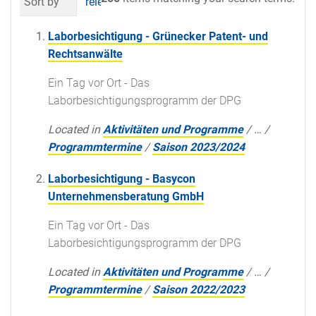
Sort by
relevance
date (newest first)
al
Laborbesichtigung - Grünecker Patent- und
Rechtsanwälte
Ein Tag vor Ort - Das
Laborbesichtigungsprogramm der DPG
Located in
Aktivitäten und Programme
/
…
/
Programmtermine
/
Saison 2023/2024
Laborbesichtigung - Basycon
Unternehmensberatung GmbH
Ein Tag vor Ort - Das
Laborbesichtigungsprogramm der DPG
Located in
Aktivitäten und Programme
/
…
/
Programmtermine
/
Saison 2022/2023