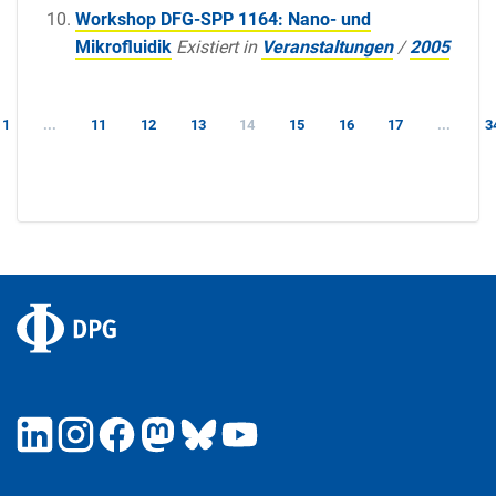
Workshop DFG-SPP 1164: Nano- und
Mikrofluidik
Existiert in
Veranstaltungen
/
2005
1
...
11
12
13
14
15
16
17
...
3