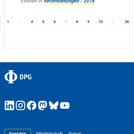
Existiert in
Veranstaltungen
/
2018
1
...
4
5
6
7
8
9
10
...
26
Spenden
Mitgliedschaft
Presse