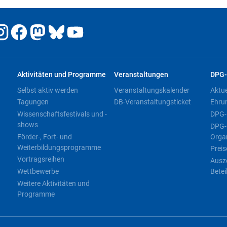
Aktivitäten und Programme
Veranstaltungen
DPG-
Selbst aktiv werden
Veranstaltungskalender
Aktu
Tagungen
DB-Veranstaltungsticket
Ehru
Wissenschaftsfestivals und -
DPG-
shows
DPG-
Förder-, Fort- und
Orga
Weiterbildungsprogramme
Preis
Vortragsreihen
Ausz
Wettbewerbe
Betei
Weitere Aktivitäten und
Programme