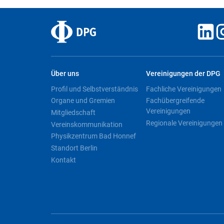
Über uns
Vereinigungen der DPG
Profil und Selbstverständnis
Fachliche Vereinigungen
Organe und Gremien
Fachübergreifende
Vereinigungen
Mitgliedschaft
Regionale Vereinigungen
Vereinskommunikation
Physikzentrum Bad Honnef
Standort Berlin
Kontakt