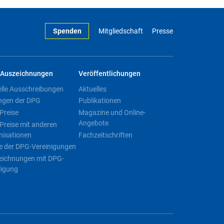
Spenden
Mitgliedschaft
Presse
Auszeichnungen
Veröffentlichungen
elle Ausschreibungen
Aktuelles
ngen der DPG
Publikationen
Preise
Magazine und Online-
Angebote
Preise mit anderen
nisationen
Fachzeitschriften
e der DPG-Vereinigungen
eichnungen mit DPG-
ligung