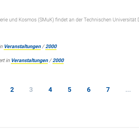
rie und Kosmos (SMuK) findet an der Technischen Universität D
in
Veranstaltungen
/
2000
ert in
Veranstaltungen
/
2000
2
3
4
5
6
7
...