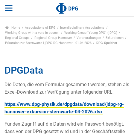
Home
Associations of DPG
Interdisciplinary Associations
Working Group with a vote in council
Working Group "Young DPG" (jDPG)
Regional Groups
Regional Group Hannover
Veranstaltungen
Exkursionen
Exkursion zur Sternwarte | jDPG RG Hannover - 01.04.2026
DPG-Speicher
DPGData
Die Daten, die vom Formular gesammelt werden, stehen als
Excel-Download zur Verfügung unter folgender URL:
https://www.dpg-physik.de/dpgdata/download/jdpg-rg-
hannover-exkursion-sternwarte-04-2026.xlsx
Für den Zugriff auf die Daten wird ein Passwort benötigt,
dass von der DPG gesetzt wird und in der Geschäftsstelle