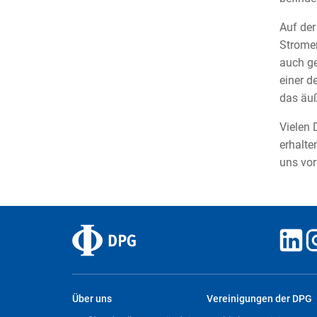
Auf der
Stromer
auch g
einer d
das äu
Vielen 
erhalte
uns vor
Über uns
Vereinigungen der DPG