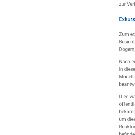
zur Ver
Exkurs
Zum ers
Besicht
Dogern,
Nach ei
In dies
Modelle
beantwo
Dies wa
öffentl
bekamen
um dies
Reaktor
befinde