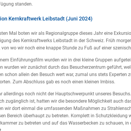
fügung standen.
ion Kernkraftwerk Leibstadt (Juni 2024)
ten Mal boten wir als Regionalgruppe dieses Jahr eine Exkursio
igung des Kernkraftwerks Leibstadt in der Schweiz. Früh morg
 von wo wir noch eine knappe Stunde zu Fuß auf einer szenisch
nem Einführungsfilm wurden wir in drei kleine Gruppen aufgetei
en wurden wir zunächst durch das Besucherzentrum geführt, we
n schon allein den Besuch wert war, zumal uns stets Experten 
rten. Zum Abschluss gab es noch einen kleinen Imbiss.
r allerdings noch nicht der Hauptschwerpunkt unseres Besuch
ich zugänglich ist, hatten wir die besondere Möglichkeit auch 
 wir dort einmal die umfassenden Maßnahmen zu Strahlenschutz
en Bereich überhaupt zu betreten. Komplett in Schutzkleidung w
kammer zu betreten und auf das Wasserbecken zu schauen, in 
t.