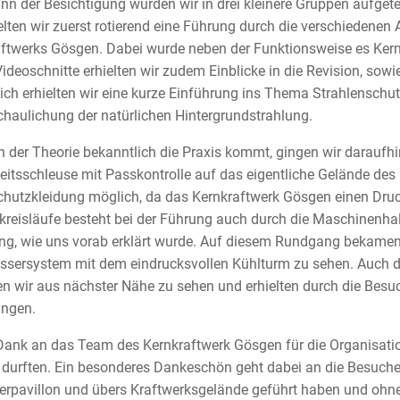
nn der Besichtigung wurden wir in drei kleinere Gruppen aufgete
elten wir zuerst rotierend eine Führung durch die verschiedenen
ftwerks Gösgen. Dabei wurde neben der Funktionsweise es Kern
ideoschnitte erhielten wir zudem Einblicke in die Revision, sowi
ich erhielten wir eine kurze Einführung ins Thema Strahlenschu
haulichung der natürlichen Hintergrundstrahlung.
 der Theorie bekanntlich die Praxis kommt, gingen wir daraufhi
eitsschleuse mit Passkontrolle auf das eigentliche Gelände de
hutzkleidung möglich, da das Kernkraftwerk Gösgen einen Druck
reisläufe besteht bei der Führung auch durch die Maschinenhal
ng, wie uns vorab erklärt wurde. Auf diesem Rundgang bekamen 
ssersystem mit dem eindrucksvollen Kühlturm zu sehen. Auch 
 wir aus nächster Nähe zu sehen und erhielten durch die Besuche
ungen.
Dank an das Team des Kernkraftwerk Gösgen für die Organisation 
 durften. Ein besonderes Dankeschön geht dabei an die Besucher
rpavillon und übers Kraftwerksgelände geführt haben und ohn