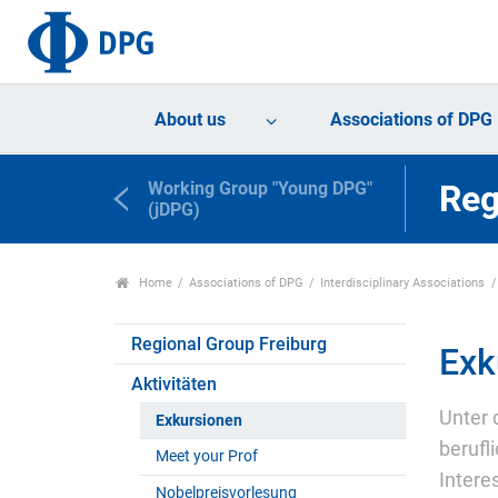
About us
Associations of DPG
Working Group "Young DPG"
Reg
(jDPG)
Home
Associations of DPG
Interdisciplinary Associations
Regional Group Freiburg
Exk
Aktivitäten
Unter 
Exkursionen
berufl
Meet your Prof
Intere
Nobelpreisvorlesung