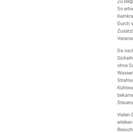
Zu Begi
So erhi
Kernkra
Durch V
Zusätzl
Veransc
Da nach
Sicherh
ohne Sc
Wasserk
Strahlu
Kühlwa
bekamen
Steuer
Vielen 
erleben
Besuche