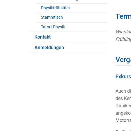
Physikfrühstück
Term
Stammtisch
Tatort Physik
Wir pla
Kontakt
Frühli
Anmeldungen
Verg
Exkurs
Auch di
des Ker
Däniken
angekom
Motorr