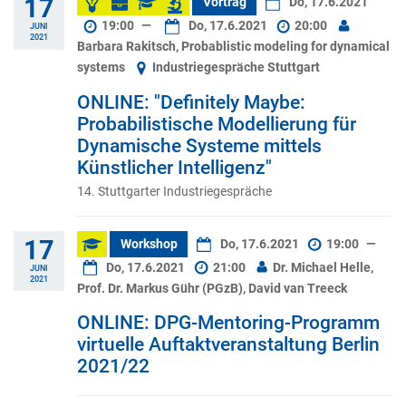
17
Vortrag
Do, 17.6.2021
19:00
—
Do, 17.6.2021
20:00
JUNI
2021
Barbara Rakitsch, Probablistic modeling for dynamical
systems
Industriegespräche Stuttgart
ONLINE: "Definitely Maybe:
Probabilistische Modellierung für
Dynamische Systeme mittels
Künstlicher Intelligenz"
14. Stuttgarter Industriegespräche
17
Workshop
Do, 17.6.2021
19:00
—
Do, 17.6.2021
21:00
Dr. Michael Helle,
JUNI
2021
Prof. Dr. Markus Gühr (PGzB), David van Treeck
ONLINE: DPG-Mentoring-Programm
virtuelle Auftaktveranstaltung Berlin
2021/22