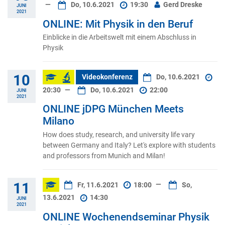
—
Do, 10.6.2021
19:30
Gerd Dreske
JUNI
2021
ONLINE: Mit Physik in den Beruf
Einblicke in die Arbeitswelt mit einem Abschluss in
Physik
10
Videokonferenz
Do, 10.6.2021
20:30
—
Do, 10.6.2021
22:00
JUNI
2021
ONLINE jDPG München Meets
Milano
How does study, research, and university life vary
between Germany and Italy? Let's explore with students
and professors from Munich and Milan!
11
Fr, 11.6.2021
18:00
—
So,
13.6.2021
14:30
JUNI
2021
ONLINE Wochenendseminar Physik