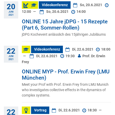
20
Videokonferenz
So, 20.6.2021
12:00
—
So, 20.6.2021
14:00
JUNI
2021
ONLINE 15 Jahre jDPG - 15 Rezepte
(Part 6, Sommer-Rollen)
jDPG Kochevent anlässlich des 15jährigen Jubiläums
22
Videokonferenz
Di, 22.6.2021
18:00
—
Di, 22.6.2021
19:30
Prof. Dr. Erwin
JUNI
2021
Frey
ONLINE MYP - Prof. Erwin Frey (LMU
München)
Meet your Prof with Prof. Erwin Frey from LMU Munich
who investigates collective effects in the dynamics of
complex systems.
22
Vortrag
Di, 22.6.2021
18:30
—