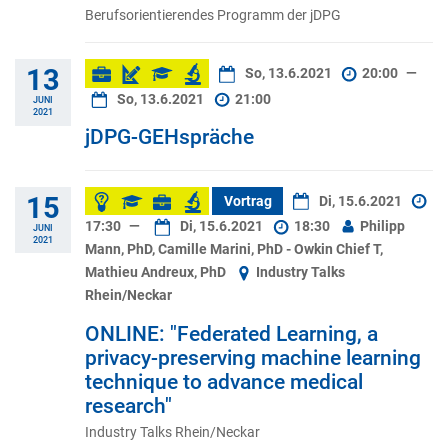
Berufsorientierendes Programm der jDPG
13
So, 13.6.2021
20:00
—
So, 13.6.2021
21:00
JUNI
2021
jDPG-GEHspräche
15
Vortrag
Di, 15.6.2021
17:30
—
Di, 15.6.2021
18:30
Philipp
JUNI
2021
Mann, PhD, Camille Marini, PhD - Owkin Chief T,
Mathieu Andreux, PhD
Industry Talks
Rhein/Neckar
ONLINE: "Federated Learning, a
privacy-preserving machine learning
technique to advance medical
research"
Industry Talks Rhein/Neckar