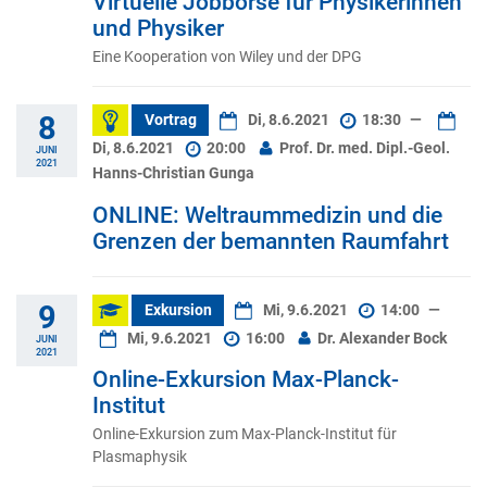
Virtuelle Jobbörse für Physikerinnen
und Physiker
Eine Kooperation von Wiley und der DPG
8
Vortrag
Di, 8.6.2021
18:30
—
Di, 8.6.2021
20:00
Prof. Dr. med. Dipl.-Geol.
JUNI
2021
Hanns-Christian Gunga
ONLINE: Weltraummedizin und die
Grenzen der bemannten Raumfahrt
9
Exkursion
Mi, 9.6.2021
14:00
—
Mi, 9.6.2021
16:00
Dr. Alexander Bock
JUNI
2021
Online-Exkursion Max-Planck-
Institut
Online-Exkursion zum Max-Planck-Institut für
Plasmaphysik