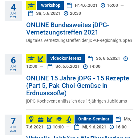
4
Workshop
Fr, 4.6.2021
16:00
—
Sa, 5.6.2021
20:30
JUNI
2021
ONLINE Bundesweites jDPG-
Vernetzungstreffen 2021
Digitales Vernetzungstreffen der jDPG-Regionalgruppen
6
Videokonferenz
So, 6.6.2021
12:00
—
So, 6.6.2021
14:00
JUNI
2021
ONLINE 15 Jahre jDPG - 15 Rezepte
(Part 5, Pak-Choi-Gemüse in
Erdnusssoße)
jDPG Kochevent anlässlich des 15jährigen Jubiläums
7
Online-Seminar
Mo,
7.6.2021
10:00
—
Mi, 9.6.2021
16:00
JUNI
2021