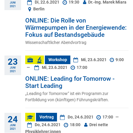
Di, 22.6.2021
19:30
Dr.-Ing. Marek Miara
JUNI
2021
Berlin
ONLINE: Die Rolle von
Wärmepumpen in der Energiewende:
Fokus auf Bestandsgebäude
Wissenschaftlicher Abendvortrag
23
Workshop
Mi, 23.6.2021
9:00
—
Mi, 23.6.2021
17:00
JUNI
2021
ONLINE: Leading for Tomorrow -
Start Leading
„Leading for Tomorrow“ ist ein Programm zur
Fortbildung von (künftigen) Führungskräften.
24
Vortrag
Do, 24.6.2021
17:00
—
Do, 24.6.2021
18:00
Drei nette
JUNI
2021
Physiklehrer:innen