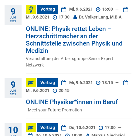
9
Vortrag
Mi, 9.6.2021
16:00
—
Mi, 9.6.2021
17:30
Dr. Volker Lang, M.B.A.
JUNI
2021
ONLINE: Physik rettet Leben –
Herzschrittmacher an der
Schnittstelle zwischen Physik und
Medizin
Veranstaltung der Arbeitsgruppe Senior Expert
Netzwerk
9
Vortrag
Mi, 9.6.2021
18:15
—
Mi, 9.6.2021
20:15
JUNI
2021
ONLINE Physiker*innen im Beruf
- Meet your Future: Promotion
10
Vortrag
Do, 10.6.2021
17:00
—
Do, 10.6.2021
18:00
Marcus Niechciol
JUNI