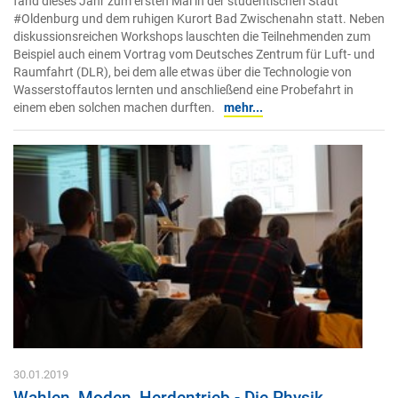
fand dieses Jahr zum ersten Mal in der studentischen Stadt
#Oldenburg und dem ruhigen Kurort Bad Zwischenahn statt. Neben
diskussionsreichen Workshops lauschten die Teilnehmenden zum
Beispiel auch einem Vortrag vom Deutsches Zentrum für Luft- und
Raumfahrt (DLR), bei dem alle etwas über die Technologie von
Wasserstoffautos lernten und anschließend eine Probefahrt in
einem eben solchen machen durften.
mehr...
30.01.2019
Wahlen, Moden, Herdentrieb - Die Physik