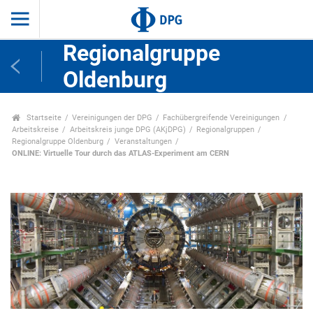
Regionalgruppe
Oldenburg
Startseite
Vereinigungen der DPG
Fachübergreifende Vereinigungen
Arbeitskreise
Arbeitskreis junge DPG (AKjDPG)
Regionalgruppen
Regionalgruppe Oldenburg
Veranstaltungen
ONLINE: Virtuelle Tour durch das ATLAS-Experiment am CERN