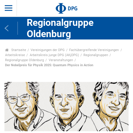
Regionalgruppe
Oldenburg
Startseite
Vereinigungen der DPG
Fachübergreifende Vereinigungen
Arbeitskreise
Arbeitskreis junge DPG (AKjDPG)
Regionalgruppen
Regionalgruppe Oldenburg
Veranstaltungen
Der Nobelpreis für Physik 2025: Quantum Physics in Action