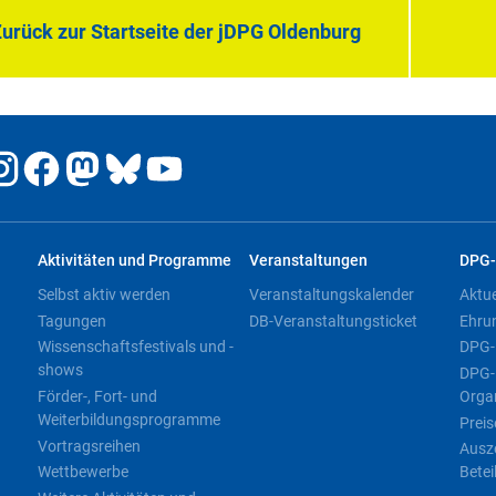
urück zur Startseite der jDPG Oldenburg
Aktivitäten und Programme
Veranstaltungen
DPG-
Selbst aktiv werden
Veranstaltungskalender
Aktu
Tagungen
DB-Veranstaltungsticket
Ehru
Wissenschaftsfestivals und -
DPG-
shows
DPG-
Förder-, Fort- und
Orga
Weiterbildungsprogramme
Preis
Vortragsreihen
Ausz
Wettbewerbe
Betei