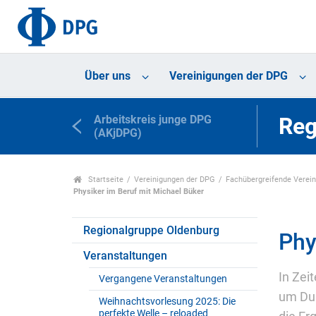
Über uns
Vereinigungen der DPG
Arbeitskreis junge DPG
Reg
(AKjDPG)
Startseite
Vereinigungen der DPG
Fachübergreifende Verei
Physiker im Beruf mit Michael Büker
Regionalgruppe Oldenburg
Phy
Veranstaltungen
In Zei
Vergangene Veranstaltungen
um Dur
Weihnachtsvorlesung 2025: Die
perfekte Welle – reloaded