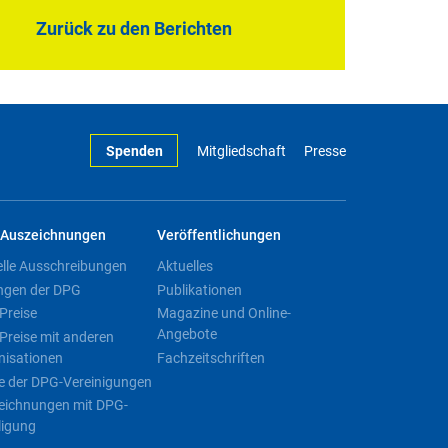
Zurück zu den Berichten
Spenden
Mitgliedschaft
Presse
Auszeichnungen
Veröffentlichungen
elle Ausschreibungen
Aktuelles
ngen der DPG
Publikationen
Preise
Magazine und Online-
Angebote
Preise mit anderen
nisationen
Fachzeitschriften
e der DPG-Vereinigungen
eichnungen mit DPG-
ligung