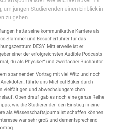
chaftsjournalisten wie Michael Büker ins
, um jungen Studierenden einen Einblick in
en zu geben.
angen hatte seine kommunikative Karriere als
ce-Slammer und Besucherführer für das
hungszentrum DESY. Mittlerweile ist er
eber einer der erfolgreichsten Audible Podcasts
mal, du als Physiker“ und zweifacher Buchautor.
nem spannenden Vortrag mit viel Witz und noch
Anekdoten, führte uns Micheal Büker durch
n vielfältigen und abwechslungsreichen
slauf. Oben drauf gab es noch eine ganze Reihe
ipps, wie die Studierenden den Einstieg in eine
ere als Wissenschaftsjournalist schaffen können.
nteresse war sehr groß und dementsprechend
ortrag.