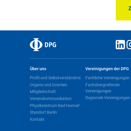
Z
Über uns
Vereinigungen der DPG
Profil und Selbstverständnis
Fachliche Vereinigungen
Organe und Gremien
Fachübergreifende
Vereinigungen
Mitgliedschaft
Regionale Vereinigungen
Vereinskommunikation
Physikzentrum Bad Honnef
Standort Berlin
Kontakt