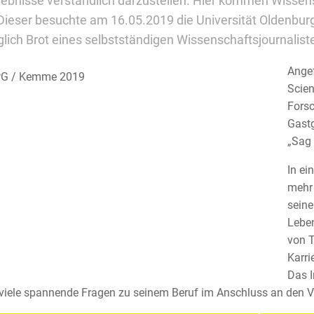
gebnisse verständlich darzustellen. Hier kommen Wissens
 Dieser besuchte am 16.05.2019 die Universität Oldenburg
glich Brot eines selbstständigen Wissenschaftsjournalist
Angef
Scien
Forsc
Gastg
„Sag 
In ei
mehr 
seine
Leben
von T
Karri
Das I
viele spannende Fragen zu seinem Beruf im Anschluss an den V