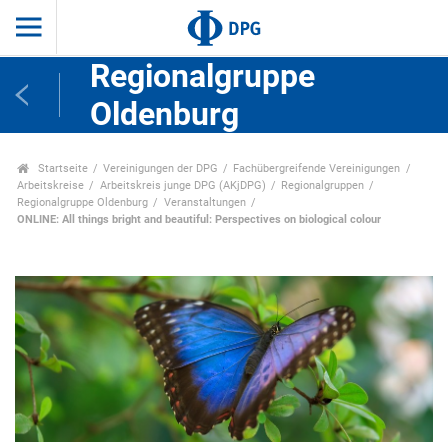
Regionalgruppe
Oldenburg
Startseite
Vereinigungen der DPG
Fachübergreifende Vereinigungen
Arbeitskreise
Arbeitskreis junge DPG (AKjDPG)
Regionalgruppen
Regionalgruppe Oldenburg
Veranstaltungen
ONLINE: All things bright and beautiful: Perspectives on biological colour