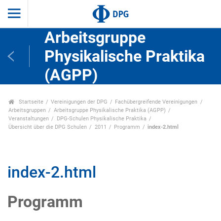
Arbeitsgruppe
Physikalische Praktika
(AGPP)
Startseite
Vereinigungen der DPG
Fachübergreifende Vereinigungen
Arbeitsgruppen
Arbeitsgruppe Physikalische Praktika (AGPP)
Veranstaltungen
DPG-Schulen Physikalische Praktika
Übersicht über die DPG Schulen
2011
Programm
index-2.html
index-2.html
Programm