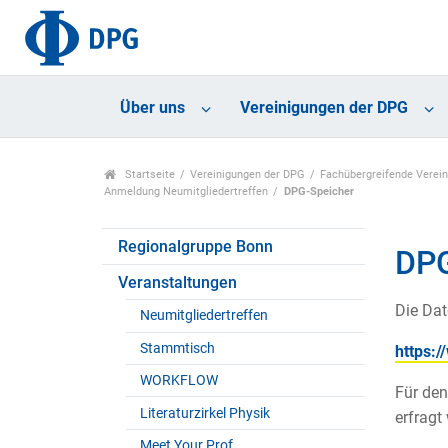
Über uns
Vereinigungen der DPG
Startseite
Vereinigungen der DPG
Fachübergreifende Verei
Anmeldung Neumitgliedertreffen
DPG-Speicher
Regionalgruppe Bonn
DP
Veranstaltungen
Die Dat
Neumitgliedertreffen
Stammtisch
https:
WORKFLOW
Für den
Literaturzirkel Physik
erfragt
Meet Your Prof