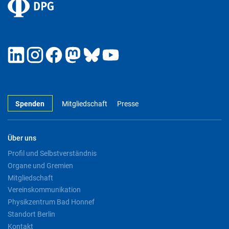
Spenden
Mitgliedschaft
Presse
Über uns
Profil und Selbstverständnis
Organe und Gremien
Mitgliedschaft
Vereinskommunikation
Physikzentrum Bad Honnef
Standort Berlin
Kontakt