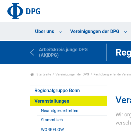
Über uns
Vereinigungen der DPG
Arbeitskreis junge DPG
Reg
(AKjDPG)
Startseite
Vereinigungen der DPG
Fachübergreifende Verei
Regionalgruppe Bonn
Ver
Veranstaltungen
Neumitgliedertreffen
Wir or
Stammtisch
versch
WORKFLOW