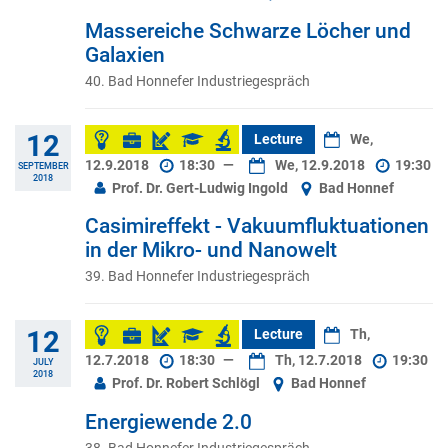
Massereiche Schwarze Löcher und
Galaxien
40. Bad Honnefer Industriegespräch
12
Lecture
We,
12.9.2018
18:30
—
We, 12.9.2018
19:30
SEPTEMBER
2018
Prof. Dr. Gert-Ludwig Ingold
Bad Honnef
Casimireffekt - Vakuumfluktuationen
in der Mikro- und Nanowelt
39. Bad Honnefer Industriegespräch
12
Lecture
Th,
12.7.2018
18:30
—
Th, 12.7.2018
19:30
JULY
2018
Prof. Dr. Robert Schlögl
Bad Honnef
Energiewende 2.0
38. Bad Honnefer Industriegespräch