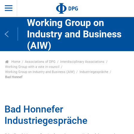
Working Group on
Industry and Business
(AIW)
Home
Associations of DPG
Interdisciplinary Associations
Working Group with a vote in council
Working Group on Industry and Business (AIW)
Industriegespräche
Bad Honnef
Bad Honnefer
Industriegespräche