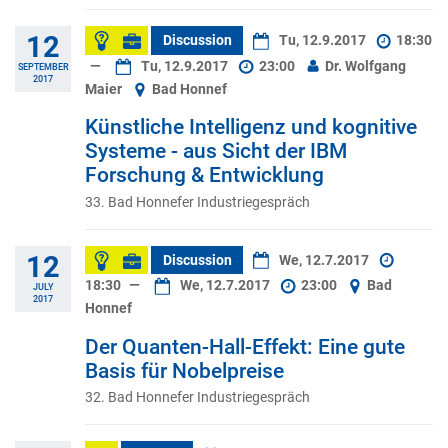
12
Discussion
Tu, 12.9.2017
18:30
—
Tu, 12.9.2017
23:00
Dr. Wolfgang
SEPTEMBER
2017
Maier
Bad Honnef
Künstliche Intelligenz und kognitive
Systeme - aus Sicht der IBM
Forschung & Entwicklung
33. Bad Honnefer Industriegespräch
12
Discussion
We, 12.7.2017
18:30
—
We, 12.7.2017
23:00
Bad
JULY
2017
Honnef
Der Quanten-Hall-Effekt: Eine gute
Basis für Nobelpreise
32. Bad Honnefer Industriegespräch