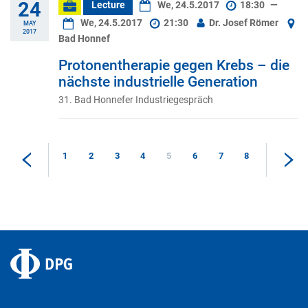
24
Lecture
We, 24.5.2017
18:30
—
We, 24.5.2017
21:30
Dr. Josef Römer
MAY
2017
Bad Honnef
Protonentherapie gegen Krebs – die
nächste industrielle Generation
31. Bad Honnefer Industriegespräch
1
2
3
4
5
6
7
8