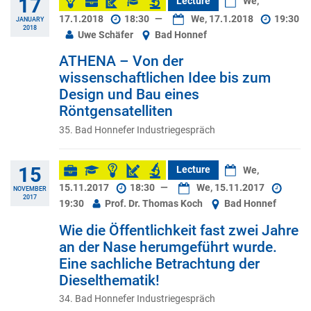
17
Lecture
We,
17.1.2018
18:30
—
We, 17.1.2018
19:30
JANUARY
2018
Uwe Schäfer
Bad Honnef
ATHENA – Von der
wissenschaftlichen Idee bis zum
Design und Bau eines
Röntgensatelliten
35. Bad Honnefer Industriegespräch
15
Lecture
We,
15.11.2017
18:30
—
We, 15.11.2017
NOVEMBER
2017
19:30
Prof. Dr. Thomas Koch
Bad Honnef
Wie die Öffentlichkeit fast zwei Jahre
an der Nase herumgeführt wurde.
Eine sachliche Betrachtung der
Dieselthematik!
34. Bad Honnefer Industriegespräch