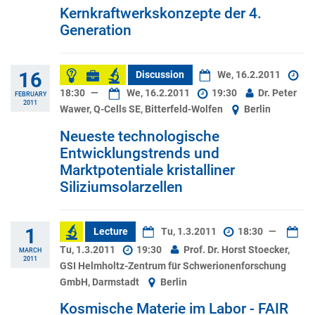
Kernkraftwerkskonzepte der 4.
Generation
16
Discussion
We, 16.2.2011
18:30
—
We, 16.2.2011
19:30
Dr. Peter
FEBRUARY
2011
Wawer, Q-Cells SE, Bitterfeld-Wolfen
Berlin
Neueste technologische
Entwicklungstrends und
Marktpotentiale kristalliner
Siliziumsolarzellen
1
Lecture
Tu, 1.3.2011
18:30
—
Tu, 1.3.2011
19:30
Prof. Dr. Horst Stoecker,
MARCH
2011
GSI Helmholtz-Zentrum für Schwerionenforschung
GmbH, Darmstadt
Berlin
Kosmische Materie im Labor - FAIR