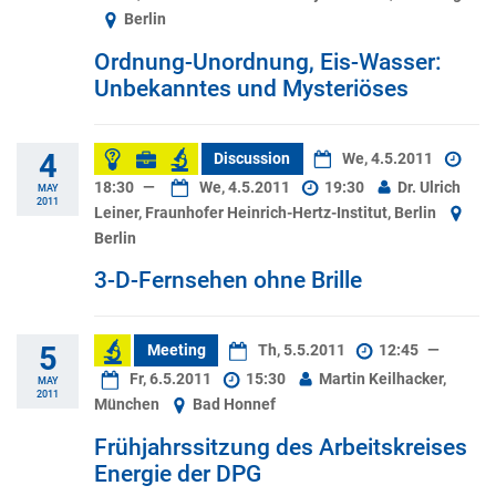
Berlin
Ordnung-Unordnung, Eis-Wasser:
Unbekanntes und Mysteriöses
4
Discussion
We, 4.5.2011
18:30
—
We, 4.5.2011
19:30
Dr. Ulrich
MAY
2011
Leiner, Fraunhofer Heinrich-Hertz-Institut, Berlin
Berlin
3-D-Fernsehen ohne Brille
5
Meeting
Th, 5.5.2011
12:45
—
Fr, 6.5.2011
15:30
Martin Keilhacker,
MAY
2011
München
Bad Honnef
Frühjahrssitzung des Arbeitskreises
Energie der DPG