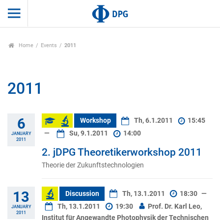
Home
Events
2011
2011
6
Workshop
Th, 6.1.2011
15:45
—
Su, 9.1.2011
14:00
JANUARY
2011
2. jDPG Theoretikerworkshop 2011
Theorie der Zukunftstechnologien
13
Discussion
Th, 13.1.2011
18:30
—
Th, 13.1.2011
19:30
Prof. Dr. Karl Leo,
JANUARY
2011
Institut für Angewandte Photophysik der Technischen