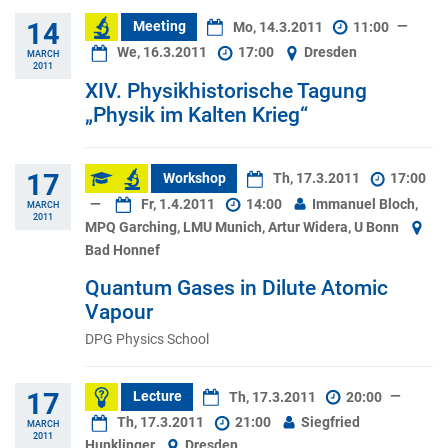
14
Meeting
Mo, 14.3.2011
11:00
—
We, 16.3.2011
17:00
Dresden
MARCH
2011
XIV. Physikhistorische Tagung
„Physik im Kalten Krieg“
17
Workshop
Th, 17.3.2011
17:00
—
Fr, 1.4.2011
14:00
Immanuel Bloch,
MARCH
2011
MPQ Garching, LMU Munich, Artur Widera, U Bonn
Bad Honnef
Quantum Gases in Dilute Atomic
Vapour
DPG Physics School
17
Lecture
Th, 17.3.2011
20:00
—
Th, 17.3.2011
21:00
Siegfried
MARCH
2011
Hunklinger
Dresden