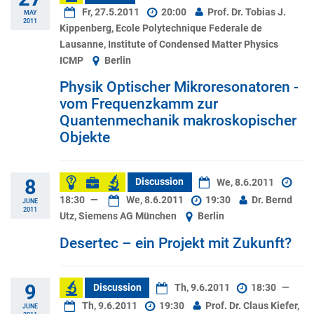
Fr, 27.5.2011
20:00
Prof. Dr. Tobias J.
MAY
2011
Kippenberg, Ecole Polytechnique Federale de
Lausanne, Institute of Condensed Matter Physics
ICMP
Berlin
Physik Optischer Mikroresonatoren -
vom Frequenzkamm zur
Quantenmechanik makroskopischer
Objekte
8
Discussion
We, 8.6.2011
18:30
—
We, 8.6.2011
19:30
Dr. Bernd
JUNE
2011
Utz, Siemens AG München
Berlin
Desertec – ein Projekt mit Zukunft?
9
Discussion
Th, 9.6.2011
18:30
—
Th, 9.6.2011
19:30
Prof. Dr. Claus Kiefer,
JUNE