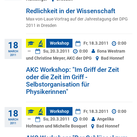
Redlichkeit in der Wissenschaft
Max-von-Laue-Vortrag auf der Jahrestagung der DPG
2011 in Dresden
18
Workshop
Fr, 18.3.2011
0:00
—
Su, 20.3.2011
0:00
Ilona Westram
MARCH
2011
und Christine Meyer, AKC der DPG
Bad Honnef
AKC Workshop: "Im Griff der Zeit
oder die Zeit im Griff -
Selbstorganisation für
Physikerinnen"
18
Workshop
Fr, 18.3.2011
0:00
—
Su, 20.3.2011
0:00
Angelika
MARCH
2011
Hofmann und Michelle Bosquet
Bad Honnef