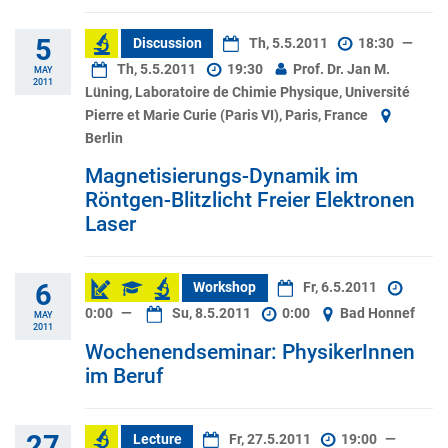
5
Discussion
Th, 5.5.2011
18:30
—
Th, 5.5.2011
19:30
Prof. Dr. Jan M.
MAY
2011
Lüning, Laboratoire de Chimie Physique, Université
Pierre et Marie Curie (Paris VI), Paris, France
Berlin
Magnetisierungs-Dynamik im
Röntgen-Blitzlicht Freier Elektronen
Laser
6
Workshop
Fr, 6.5.2011
0:00
—
Su, 8.5.2011
0:00
Bad Honnef
MAY
2011
Wochenendseminar: PhysikerInnen
im Beruf
27
Lecture
Fr, 27.5.2011
19:00
—