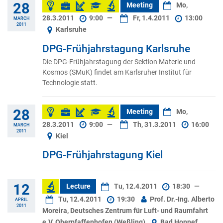
28
Meeting
Mo,
28.3.2011
9:00
—
Fr, 1.4.2011
13:00
MARCH
2011
Karlsruhe
DPG-Frühjahrstagung Karlsruhe
Die DPG-Frühjahrstagung der Sektion Materie und
Kosmos (SMuK) findet am Karlsruher Institut für
Technologie statt.
28
Meeting
Mo,
28.3.2011
9:00
—
Th, 31.3.2011
16:00
MARCH
2011
Kiel
DPG-Frühjahrstagung Kiel
12
Lecture
Tu, 12.4.2011
18:30
—
Tu, 12.4.2011
19:30
Prof. Dr.-Ing. Alberto
APRIL
2011
Moreira, Deutsches Zentrum für Luft- und Raumfahrt
e.V. Oberpfaffenhofen (Weßling)
Bad Honnef