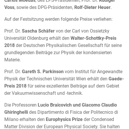
Carlos Moedas
, des EPS-Präsidenten, Prof. Dr.
Rüdiger
Voss
, sowie des DPG-Präsidenten,
Rolf-Dieter Heuer
.
Auf der Festsitzung werden folgende Preise verliehen:
Prof. Dr.
Sascha Schäfer
von der Carl von Ossietzky
Universität Oldenburg erhält den
Walter-Schottky-Preis
2018
der Deutschen Physikalischen Gesellschaft für seine
grundlegenden Beiträge zur Physik der kondensierten
Materie.
Prof. Dr.
Gareth S. Parkinson
vom Institut für Angewandte
Physik der Technischen Universität Wien erhält den
Gaede-
Preis 2018
für seine exzellenten Beiträge auf dem Gebiet
der Vakuumwissenschaft und -technik.
Die Professoren
Lucio Braicovich und Giacomo Claudio
Ghiringhelli
des Dipartimento di Fisica der Politecnico di
Milano erhalten den
Europhysics Prize
der Condensed
Matter Division der European Physical Society. Sie halten