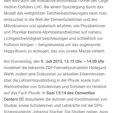
sein wird auch der interaktive Multimedia-Tunnel des Large
Hadron Colliders LHC. Bei einem Spaziergang durch das
Modell des weltgrößten Teilchenbeschleunigers kann man
eintauchen in die Welt der Elementarteilchen und des
Mikrokosmos und spielerisch erfahren, wie Physikerinnen
und Physiker kleinste Atombestandteilchen auf nahezu
Lichtgeschwindigkeit beschleunigen und schließlich zur
Kollision bringen – beispielsweise um das sogenannte
Higgs-Boson zu erzeugen, das uns unsere Masse verleiht.
Am Donnerstag, den
9. Juli 2015, 13.15 Uhr – 14.00 Uhr
moderiert die bekannte ZDF-Fernsehjournalistin Hildegard
Werth zudem eine Diskussion zu aktuellen Erkenntnissen
über die Lehramtsausbildung in der Physik sowie zum
Wahlverhalten von Schülerinnen und Schülern im Hinblick
auf das Fach Physik. In
Saal 13/14 des Convention
Centers CC
diskutieren die Autoren und Koordinatoren von
Studien sowie Schülerinnen und Lehrkräfte mit der DPG-
Vizepräsidentin Johanna Stachel. Die Studien zeigen, dass