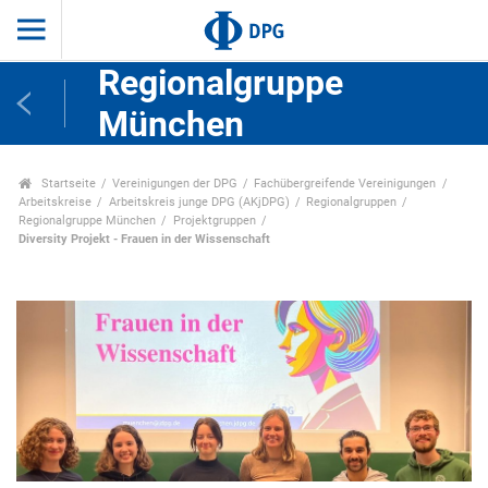
Regionalgruppe
München
Startseite
Vereinigungen der DPG
Fachübergreifende Vereinigungen
Arbeitskreise
Arbeitskreis junge DPG (AKjDPG)
Regionalgruppen
Regionalgruppe München
Projektgruppen
Diversity Projekt - Frauen in der Wissenschaft