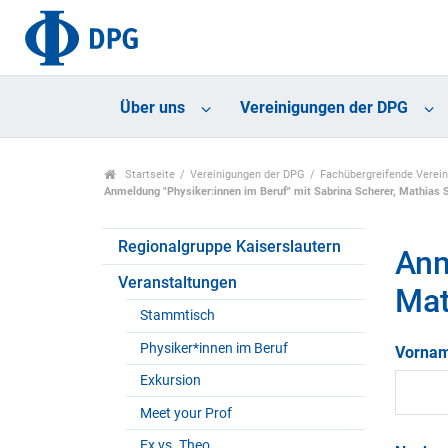
Über uns
Vereinigungen der DPG
Startseite
Vereinigungen der DPG
Fachübergreifende Verei
Anmeldung "Physiker:innen im Beruf" mit Sabrina Scherer, Mathias 
Regionalgruppe Kaiserslautern
Anm
Veranstaltungen
Mat
Stammtisch
Physiker*innen im Beruf
Vorna
Exkursion
Meet your Prof
Ex vs. Theo