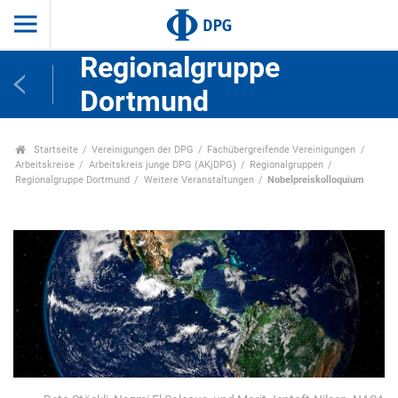
Regionalgruppe
Dortmund
Startseite
Vereinigungen der DPG
Fachübergreifende Vereinigungen
Arbeitskreise
Arbeitskreis junge DPG (AKjDPG)
Regionalgruppen
Regionalgruppe Dortmund
Weitere Veranstaltungen
Nobelpreiskolloquium