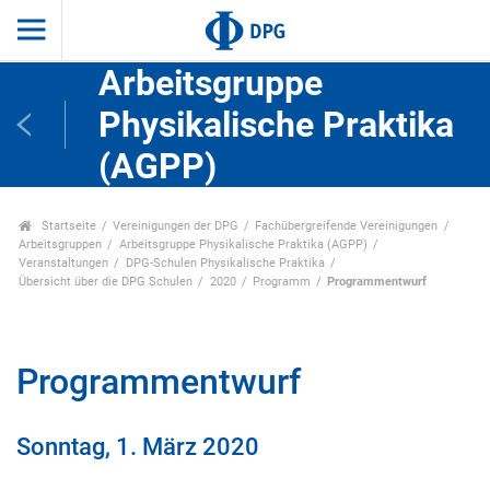
Arbeitsgruppe
Physikalische Praktika
(AGPP)
Startseite
Vereinigungen der DPG
Fachübergreifende Vereinigungen
Arbeitsgruppen
Arbeitsgruppe Physikalische Praktika (AGPP)
Veranstaltungen
DPG-Schulen Physikalische Praktika
Übersicht über die DPG Schulen
2020
Programm
Programmentwurf
Programmentwurf
Sonntag, 1. März 2020