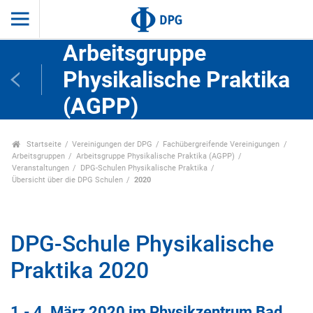
Arbeitsgruppe
Physikalische Praktika
(AGPP)
Startseite
Vereinigungen der DPG
Fachübergreifende Vereinigungen
Arbeitsgruppen
Arbeitsgruppe Physikalische Praktika (AGPP)
Veranstaltungen
DPG-Schulen Physikalische Praktika
Übersicht über die DPG Schulen
2020
DPG-Schule Physikalische
Praktika 2020
1.- 4. März 2020 im Physikzentrum Bad