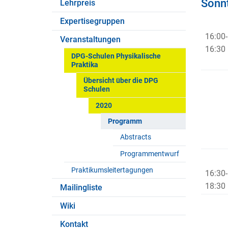
Sonnt
Lehrpreis
Expertisegruppen
16:00-
Veranstaltungen
16:30
DPG-Schulen Physikalische
Praktika
Übersicht über die DPG
Schulen
2020
Programm
Abstracts
Programmentwurf
Praktikumsleitertagungen
16:30-
18:30
Mailingliste
Wiki
Kontakt