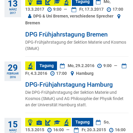
13
Tagung
Mo,
13.3.2017
9:00
—
Fr, 17.3.2017
17:00
MÄRZ
2017
DPG & Uni Bremen, verschiedene Sprecher
Bremen
DPG Frühjahrstagung Bremen
DPG-Frühjahrstagung der Sektion Materie und Kosmos
(SMuK)
29
Tagung
Mo, 29.2.2016
9:00
—
Fr, 4.3.2016
17:00
Hamburg
FEBRUAR
2016
DPG-Frühjahrstagung Hamburg
Die DPG-Frühjahrstagung der Sektion Materie und
Kosmos (SMuK) und AG Philosophie der Physik findet
an der Universität Hamburg statt.
15
Tagung
So,
15.3.2015
16:00
—
Fr, 20.3.2015
16:00
MÄRZ