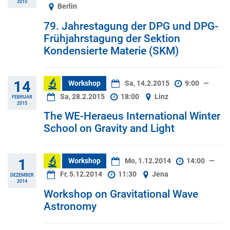
2015
Berlin
79. Jahrestagung der DPG und DPG-
Frühjahrstagung der Sektion
Kondensierte Materie (SKM)
14
Workshop
Sa, 14.2.2015
9:00
—
Sa, 28.2.2015
18:00
Linz
FEBRUAR
2015
The WE-Heraeus International Winter
School on Gravity and Light
1
Workshop
Mo, 1.12.2014
14:00
—
Fr, 5.12.2014
11:30
Jena
DEZEMBER
2014
Workshop on Gravitational Wave
Astronomy