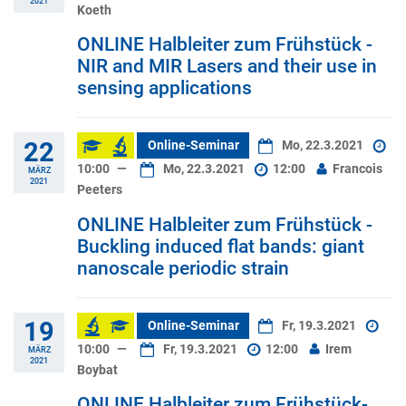
2021
Koeth
ONLINE Halbleiter zum Frühstück -
NIR and MIR Lasers and their use in
sensing applications
22
Online-Seminar
Mo, 22.3.2021
10:00
—
Mo, 22.3.2021
12:00
Francois
MÄRZ
2021
Peeters
ONLINE Halbleiter zum Frühstück -
Buckling induced flat bands: giant
nanoscale periodic strain
19
Online-Seminar
Fr, 19.3.2021
10:00
—
Fr, 19.3.2021
12:00
Irem
MÄRZ
2021
Boybat
ONLINE Halbleiter zum Frühstück-