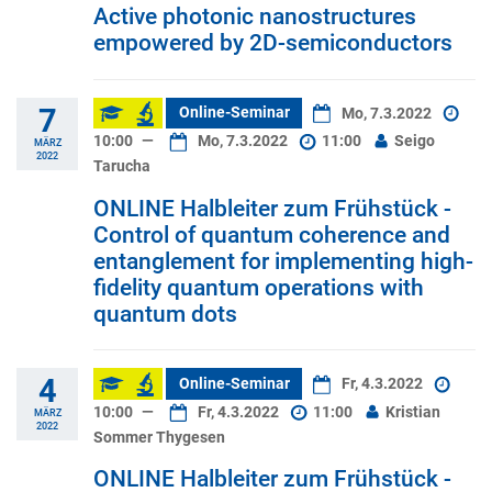
Active photonic nanostructures
empowered by 2D-semiconductors
7
Online-Seminar
Mo, 7.3.2022
10:00
—
Mo, 7.3.2022
11:00
Seigo
MÄRZ
2022
Tarucha
ONLINE Halbleiter zum Frühstück -
Control of quantum coherence and
entanglement for implementing high-
fidelity quantum operations with
quantum dots
4
Online-Seminar
Fr, 4.3.2022
10:00
—
Fr, 4.3.2022
11:00
Kristian
MÄRZ
2022
Sommer Thygesen
ONLINE Halbleiter zum Frühstück -