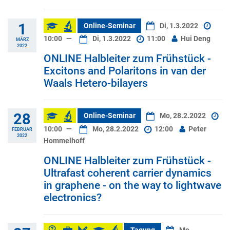
1
Online-Seminar
Di, 1.3.2022
10:00
—
Di, 1.3.2022
11:00
Hui Deng
MÄRZ
2022
ONLINE Halbleiter zum Frühstück -
Excitons and Polaritons in van der
Waals Hetero-bilayers
28
Online-Seminar
Mo, 28.2.2022
10:00
—
Mo, 28.2.2022
12:00
Peter
FEBRUAR
2022
Hommelhoff
ONLINE Halbleiter zum Frühstück -
Ultrafast coherent carrier dynamics
in graphene - on the way to lightwave
electronics?