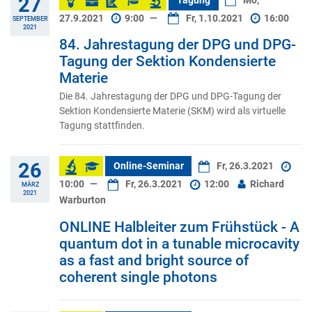
27
Tagung
Mo,
27.9.2021
9:00
—
Fr, 1.10.2021
16:00
SEPTEMBER
2021
84. Jahrestagung der DPG und DPG-
Tagung der Sektion Kondensierte
Materie
Die 84. Jahrestagung der DPG und DPG-Tagung der
Sektion Kondensierte Materie (SKM) wird als virtuelle
Tagung stattfinden.
26
Online-Seminar
Fr, 26.3.2021
10:00
—
Fr, 26.3.2021
12:00
Richard
MÄRZ
2021
Warburton
ONLINE Halbleiter zum Frühstück - A
quantum dot in a tunable microcavity
as a fast and bright source of
coherent single photons