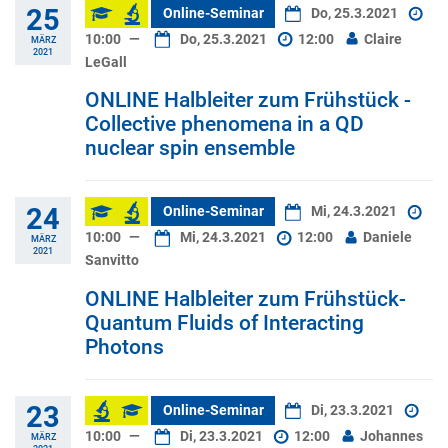
25
Online-Seminar
Do, 25.3.2021
10:00
—
Do, 25.3.2021
12:00
Claire
MÄRZ
2021
LeGall
ONLINE Halbleiter zum Frühstück -
Collective phenomena in a QD
nuclear spin ensemble
24
Online-Seminar
Mi, 24.3.2021
10:00
—
Mi, 24.3.2021
12:00
Daniele
MÄRZ
2021
Sanvitto
ONLINE Halbleiter zum Frühstück-
Quantum Fluids of Interacting
Photons
23
Online-Seminar
Di, 23.3.2021
10:00
—
Di, 23.3.2021
12:00
Johannes
MÄRZ