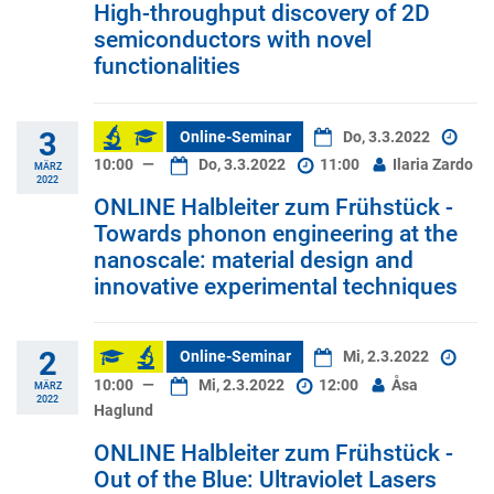
High-throughput discovery of 2D
semiconductors with novel
functionalities
3
Online-Seminar
Do, 3.3.2022
10:00
—
Do, 3.3.2022
11:00
Ilaria Zardo
MÄRZ
2022
ONLINE Halbleiter zum Frühstück -
Towards phonon engineering at the
nanoscale: material design and
innovative experimental techniques
2
Online-Seminar
Mi, 2.3.2022
10:00
—
Mi, 2.3.2022
12:00
Åsa
MÄRZ
2022
Haglund
ONLINE Halbleiter zum Frühstück -
Out of the Blue: Ultraviolet Lasers