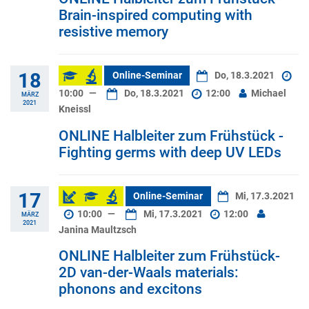
Brain-inspired computing with
resistive memory
18
Online-Seminar
Do, 18.3.2021
10:00
—
Do, 18.3.2021
12:00
Michael
MÄRZ
2021
Kneissl
ONLINE Halbleiter zum Frühstück -
Fighting germs with deep UV LEDs
17
Online-Seminar
Mi, 17.3.2021
10:00
—
Mi, 17.3.2021
12:00
MÄRZ
2021
Janina Maultzsch
ONLINE Halbleiter zum Frühstück-
2D van-der-Waals materials:
phonons and excitons