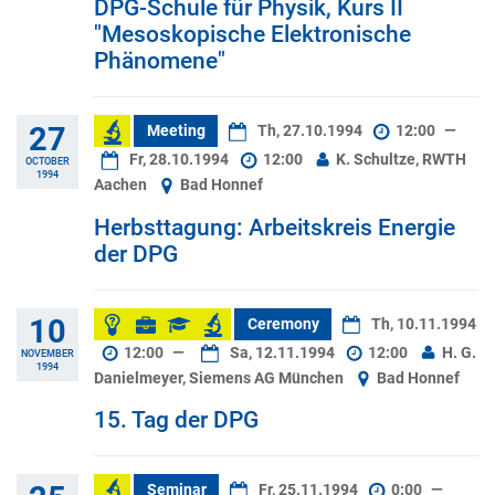
DPG-Schule für Physik, Kurs II
"Mesoskopische Elektronische
Phänomene"
27
Meeting
Th, 27.10.1994
12:00
—
Fr, 28.10.1994
12:00
K. Schultze, RWTH
OCTOBER
1994
Aachen
Bad Honnef
Herbsttagung: Arbeitskreis Energie
der DPG
10
Ceremony
Th, 10.11.1994
12:00
—
Sa, 12.11.1994
12:00
H. G.
NOVEMBER
1994
Danielmeyer, Siemens AG München
Bad Honnef
15. Tag der DPG
Seminar
Fr, 25.11.1994
0:00
—