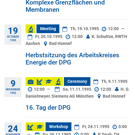
Komplexe Grenzflächen und
Membranen
19
Meeting
Th, 19.10.1995
12:00
—
Fr, 20.10.1995
12:00
K. Schultze, RWTH
OCTOBER
1995
Aachen
Bad Honnef
Herbstsitzung des Arbeitskreises
Energie der DPG
9
Ceremony
Th, 9.11.1995
12:00
—
Sa, 11.11.1995
12:00
H. G.
NOVEMBER
1995
Danielmeyer, Siemens AG München
Bad Honnef
16. Tag der DPG
24
Workshop
Fr, 24.11.1995
0:00
—
Su, 26.11.1995
0:00
P. Daab, TH
NOVEMBER