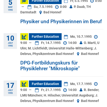
5
Further Education
Fr, 5.5.1995
0:00
—
Su, 7.5.1995
0:00
P. Daab, TH
MAY
1995
Darmstadt
Bad Honnef
Physiker und Physikerinnen im Beruf
10
Further Education
Mo, 10.7.1995
9:00
—
Fr, 14.7.1995
14:00
O. Marti, U
JULY
1995
Ulm; M. Lichtfeldt, Universität Halle-Wittenberg; J.
Debrus, Physikzentrum Bad Honnef
Bad Honnef
DPG-Fortbildungskurs für
Physiklehrer "Mikroskopie"
17
Further Education
Mo, 17.7.1995
9:00
—
Fr, 21.7.1995
14:00
R. Bender,
JULY
1995
LMU München; H. Hilscher, Universität Augsburg; J.
Debrus, Physikzentrum Bad Honnef
Bad Honnef