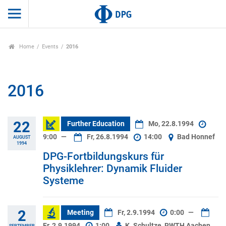
Home
Events
2016
2016
22
Further Education
Mo, 22.8.1994
9:00
—
Fr, 26.8.1994
14:00
Bad Honnef
AUGUST
1994
DPG-Fortbildungskurs für
Physiklehrer: Dynamik Fluider
Systeme
2
Meeting
Fr, 2.9.1994
0:00
—
Fr, 2.9.1994
1:00
K. Schultze, RWTH Aachen
SEPTEMBER