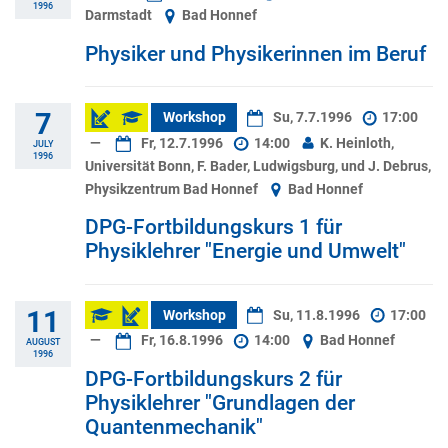
1996
Darmstadt
Bad Honnef
Physiker und Physikerinnen im Beruf
7
Workshop
Su, 7.7.1996
17:00
—
Fr, 12.7.1996
14:00
K. Heinloth,
JULY
1996
Universität Bonn, F. Bader, Ludwigsburg, und J. Debrus,
Physikzentrum Bad Honnef
Bad Honnef
DPG-Fortbildungskurs 1 für
Physiklehrer "Energie und Umwelt"
11
Workshop
Su, 11.8.1996
17:00
—
Fr, 16.8.1996
14:00
Bad Honnef
AUGUST
1996
DPG-Fortbildungskurs 2 für
Physiklehrer "Grundlagen der
Quantenmechanik"