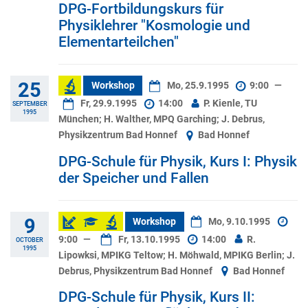
DPG-Fortbildungskurs für
Physiklehrer "Kosmologie und
Elementarteilchen"
25
Workshop
Mo, 25.9.1995
9:00
—
Fr, 29.9.1995
14:00
P. Kienle, TU
SEPTEMBER
1995
München; H. Walther, MPQ Garching; J. Debrus,
Physikzentrum Bad Honnef
Bad Honnef
DPG-Schule für Physik, Kurs I: Physik
der Speicher und Fallen
9
Workshop
Mo, 9.10.1995
9:00
—
Fr, 13.10.1995
14:00
R.
OCTOBER
1995
Lipowksi, MPIKG Teltow; H. Möhwald, MPIKG Berlin; J.
Debrus, Physikzentrum Bad Honnef
Bad Honnef
DPG-Schule für Physik, Kurs II: