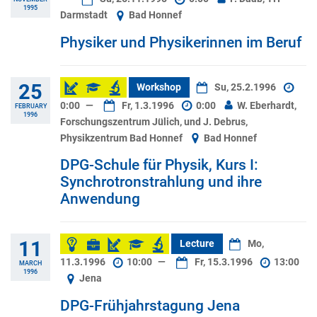
1995
Darmstadt
Bad Honnef
Physiker und Physikerinnen im Beruf
25
Workshop
Su, 25.2.1996
0:00
—
Fr, 1.3.1996
0:00
W. Eberhardt,
FEBRUARY
1996
Forschungszentrum Jülich, und J. Debrus,
Physikzentrum Bad Honnef
Bad Honnef
DPG-Schule für Physik, Kurs I:
Synchrotronstrahlung und ihre
Anwendung
11
Lecture
Mo,
11.3.1996
10:00
—
Fr, 15.3.1996
13:00
MARCH
1996
Jena
DPG-Frühjahrstagung Jena