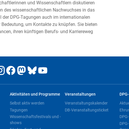
haftlerinnen und Wissenschaftlern diskutieren
n des wissenschaftlichen Nachwuchses in das
l der DPG-Tagungen auch im internationalen
 Bedeutung, um Kontakte zu knüpfen. Sie bieten
cen, ihren künftigen Berufs- und Karriereweg
Aktivitäten und Programme
Veranstaltungen
DPG-
Selbst aktiv werden
Veranstaltungskalender
Aktu
Tagungen
DB-Veranstaltungsticket
Ehru
Wissenschaftsfestivals und -
DPG-
shows
DPG-