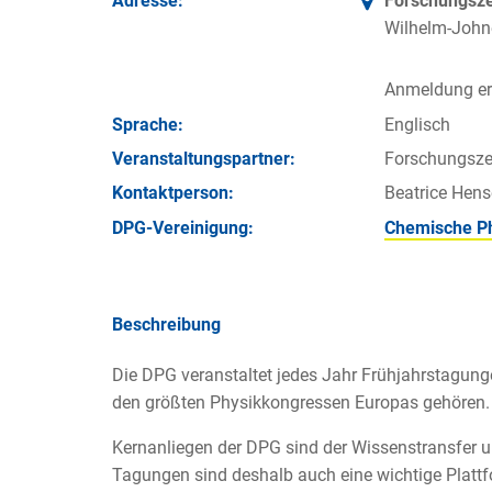
Adresse:
Forschungsze
Wilhelm-Johne
Anmeldung erf
Sprache:
Englisch
Veran­staltungs­partner:
Forschungsze
Kontakt­person:
Beatrice Hens
DPG-Vereinigung:
Chemische Ph
Beschreibung
Die DPG veranstaltet jedes Jahr Frühjahrstagung
den größten Physikkongressen Europas gehören.
Kernanliegen der DPG sind der Wissenstransfer 
Tagungen sind deshalb auch eine wichtige Plattfo