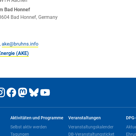
 RWTH Aachen
um Bad Honnef
 53604 Bad Honnef, Germany
,
Energie (AKE)
Aktivitäten und Programme
Veranstaltungen
DPG-
Selbst aktiv werden
Veranstaltungskalender
Aktu
Tagungen
DB-Veranstaltungsticket
Ehru