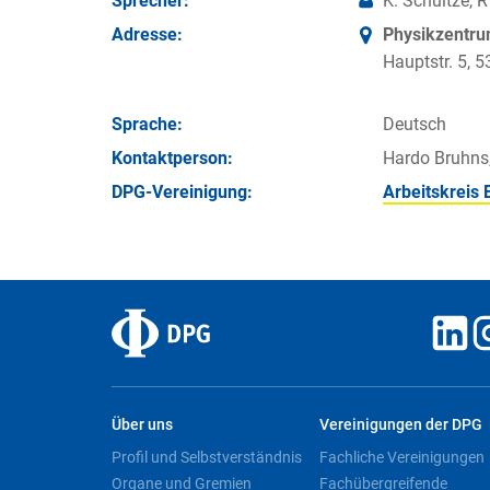
Sprecher:
K. Schultze,
Adresse:
Physikzentr
Hauptstr. 5,
Sprache:
Deutsch
Kontakt­person:
Hardo Bruhns
DPG-Vereinigung:
Arbeitskreis 
Über uns
Vereinigungen der DPG
Profil und Selbstverständnis
Fachliche Vereinigungen
Organe und Gremien
Fachübergreifende