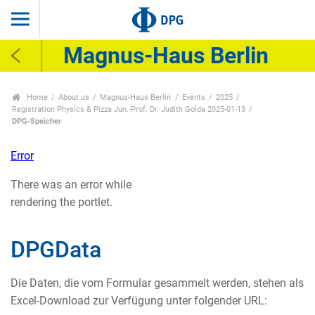
Magnus-Haus Berlin
Home
About us
Magnus-Haus Berlin
Events
2025
Registration Physics & Pizza Jun.-Prof. Dr. Judith Golda 2025-01-13
DPG-Speicher
Error
There was an error while
rendering the portlet.
DPGData
Die Daten, die vom Formular gesammelt werden, stehen als
Excel-Download zur Verfügung unter folgender URL: